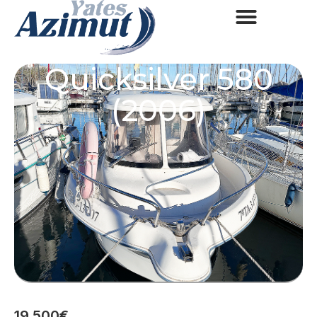
Quicksilver 580
(2006)
19.500€