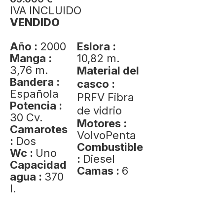
IVA INCLUIDO
VENDIDO
Año :
2000
Eslora :
Manga :
10,82 m.
3,76 m.
Material del
Bandera :
casco :
Española
PRFV Fibra
Potencia :
de vidrio
30 Cv.
Motores :
Camarotes
VolvoPenta
:
Dos
Combustible
Wc :
Uno
:
Diesel
Capacidad
Camas :
6
agua :
370
l.