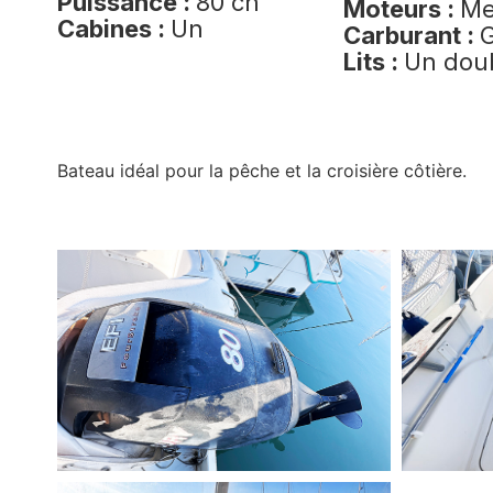
Puissance :
80 ch
Moteurs :
Me
Cabines :
Un
Carburant :
G
Lits :
Un dou
Bateau idéal pour la pêche et la croisière côtière.