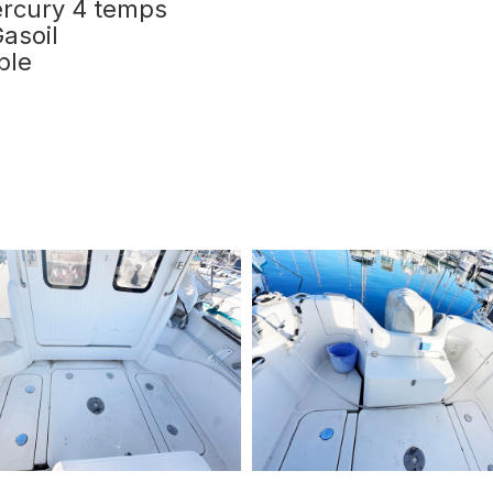
rcury 4 temps
asoil
ble