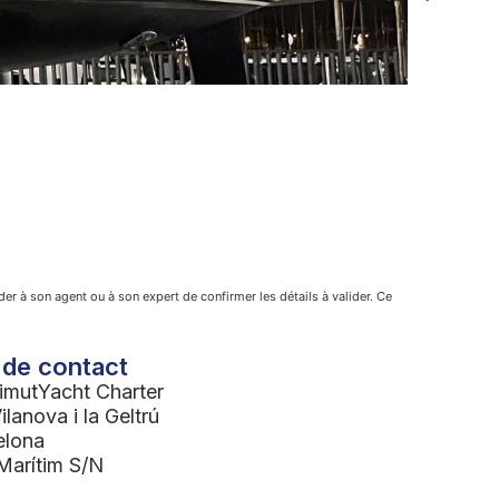
Antares
109.90
der à son agent ou à son expert de confirmer les détails à valider. Ce
 de contact
imutYacht Charter
lanova i la Geltrú
elona
Marítim S/N