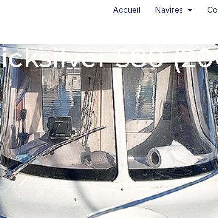
Accueil
Navires
Co
icksilver 580 (20