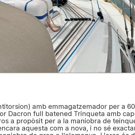
ntitorsion) amb emmagatzemador per a 60
ajor Dacron full batened Trinqueta amb ca
rros a propòsit per a la maniobra de tein
 encara aquesta com a nova, i no sé exact