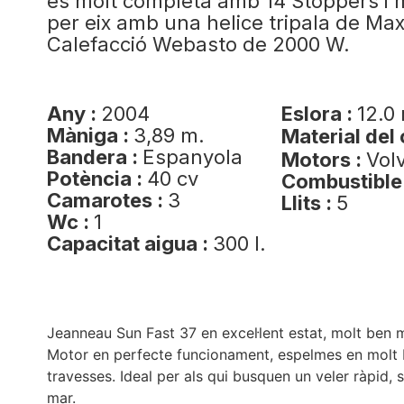
és molt completa amb 14 Stoppers i m
per eix amb una helice tripala de Max
Calefacció Webasto de 2000 W.
Any :
2004
Eslora :
12.0
Màniga :
3,89 m.
Material del
Bandera :
Espanyola
Motors :
Vol
Potència :
40 cv
Combustible
Camarotes :
3
Llits :
5
Wc :
1
Capacitat aigua :
300 l.
Jeanneau Sun Fast 37 en excel·lent estat, molt ben m
Motor en perfecte funcionament, espelmes en molt bon
travesses. Ideal per als qui busquen un veler ràpid, 
mar.