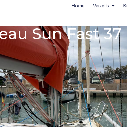
Home
Vaixells
B
eau Sun Fast 37 