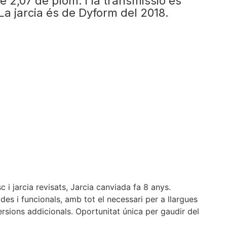
 2,07 de plom. i la transmissió és
La jarcia és de Dyform del 2018.
i jarcia revisats, Jarcia canviada fa 8 anys.
es i funcionals, amb tot el necessari per a llargues
versions addicionals. Oportunitat única per gaudir del