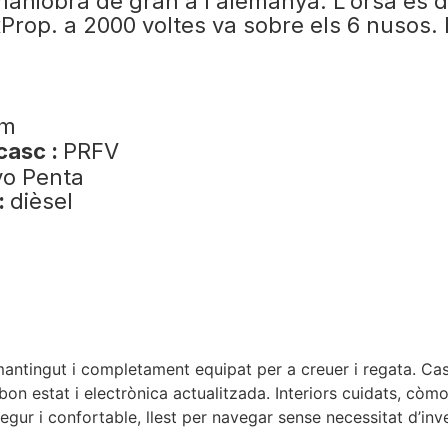
aniobra de gran a l'alemanya. L'orsa és de
Prop. a 2000 voltes va sobre els 6 nusos. 
 m
 casc :
PRFV
vo Penta
:
dièsel
antingut i completament equipat per a creuer i regata. Casc 
 estat i electrònica actualitzada. Interiors cuidats, còmod
segur i confortable, llest per navegar sense necessitat d’in