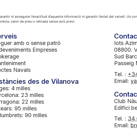
arantir ni assegurar l’exactitud d’aquesta informació ni garantir l’estat del vaixell. Un 
prèvia, canvi de preu o retirada sense avís previ.
rveis
Contac
oguer amb o sense patró
Iots Azi
deveniments Empreses
08800. Vi
okerage
Sud Barc
nteniment
Passeig 
ectes Navals
Tel. :
+34
stàncies des de Vilanova
Email:
ya
ges: 4 milles
Contac
rcelona: 23 milles
Club Nàu
rragona: 22 milles
Edifici b
ears: 95 milles
lumbrets: 90 milles
Tel. :
34 
Email:
br