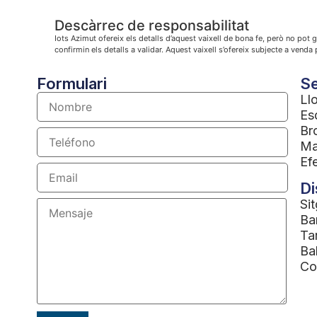
Descàrrec de responsabilitat
Iots Azimut ofereix els detalls d’aquest vaixell de bona fe, però no pot g
confirmin els detalls a validar. Aquest vaixell s’ofereix subjecte a venda 
Formulari
Se
Ll
Es
Br
Ma
Ef
Di
Sit
Ba
Ta
Bal
Co