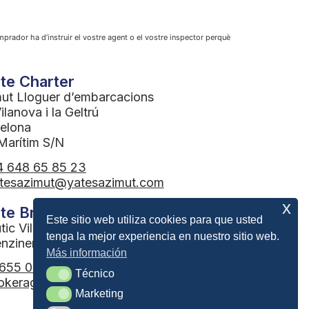
comprador ha d’instruir el vostre agent o el vostre inspector perquè
te Charter
mut Lloguer d’embarcacions
lanova i la Geltrú
elona
Marítim S/N
 648 65 85 23
tesazimut@yatesazimut.com
x
te Brokerage
Este sitio web utiliza cookies para que usted
tic Vilanova
tenga la mejor experiencia en nuestro sitio web.
enzinera
Más información
655 079 243
Técnico
Técnico
okerage@yatesazimut.com
Marketing
Marketing