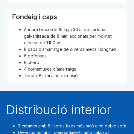
Fondeig i caps
Àncora bruce de 15 kg. i 30 m de cadena
galvanitzada de 8 mm. accionats per molinet
elèctric de 1.100 w
8 caps d’amarratge de diversa mena i longitud.
6 defenses.
Bichero
4 cornamuses d’amarratge
Tendal Bimini amb extensió
Distribució interior
3 cabines amb 6 lliteres fixes més saló amb doble sofà
Diversos armaris i compartiments amb calaixos,