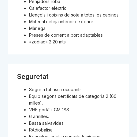
Penjadors roba
Calefactor elèctric
Llençols i coixins de sota a totes les cabines
Material neteja interior i exterior
Mànega
Preses de corrent a port adaptables
«zodiac» 2,20 mts
Seguretat
Segur a tot risc i ocupants.
Equip segons certificats de categoria 2 (60
milles).
VHF portàtil GMDSS
6 armilles.
Bassa salvavides
RAdiobalisa
Bengales, coets i senyals fumígens.