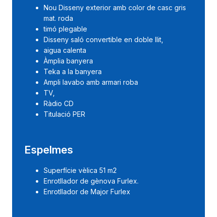
Nou Disseny exterior amb color de casc gris
mat. roda
timó plegable
Disseny saló convertible en doble llit,
aigua calenta
Àmplia banyera
Teka a la banyera
Ampli lavabo amb armari roba
TV,
Ràdio CD
Titulació PER
Espelmes
Superfície vèlica 51 m2
Enrotllador de gènova Furlex.
Enrotllador de Major Furlex