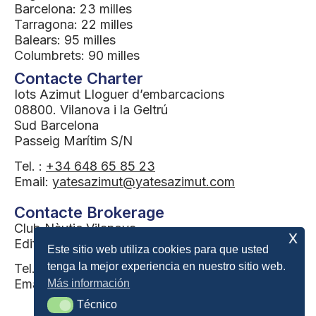
Barcelona: 23 milles
Tarragona: 22 milles
Balears: 95 milles
Columbrets: 90 milles
Contacte Charter
Iots Azimut Lloguer d’embarcacions
08800. Vilanova i la Geltrú
Sud Barcelona
Passeig Marítim S/N
Tel. :
+34 648 65 85 23
Email:
yatesazimut@yatesazimut.com
Contacte Brokerage
Club Nàutic Vilanova
x
Edifici benzinera
Este sitio web utiliza cookies para que usted
tenga la mejor experiencia en nuestro sitio web.
Tel. :
34 655 079 243
Email:
brokerage@yatesazimut.com
Más información
Técnico
Técnico